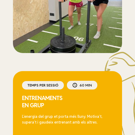
TEMPS PER SESSIÓ
60 MIN
ENTRENAMENTS
EN GRUP
L’energia del grup et porta més lluny. Motiva’t,
supera’t i gaudeix entrenant amb els altres.