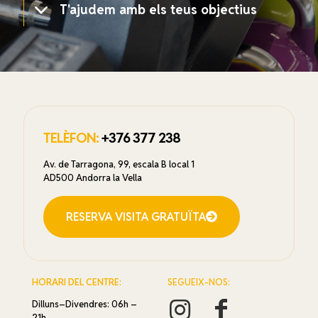
T'ajudem amb els teus objectius
TELÈFON:
+376 377 238
Av. de Tarragona, 99, escala B local 1
AD500 Andorra la Vella
RESERVA VISITA GRATUÏTA
HORARI DEL CENTRE:
SEGUEIX-NOS:
Dilluns–Divendres: 06h –
21h